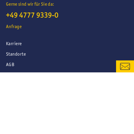
Gerne sind wir für Sie da:
+49 4777 9339-0
ANFRAGE
Anfrage
STANDORTE UND ANSPRECHPARTNER
Karriere
Standorte
AGB
Impressum
Datenschutzerklärung
Cookies
Sitemap